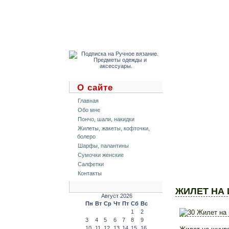
Р
ПР
О сайте
Главная
Обо мне
Пончо, шали, накидки
Жилеты, жакеты, кофточки,
болеро
Шарфы, палантины
Сумочки женские
Салфетки
Контакты
ЖИЛЕТ НА 
Август 2026
Пн
Вт
Ср
Чт
Пт
Сб
Вс
1
2
3
4
5
6
7
8
9
10
11
12
13
14
15
16