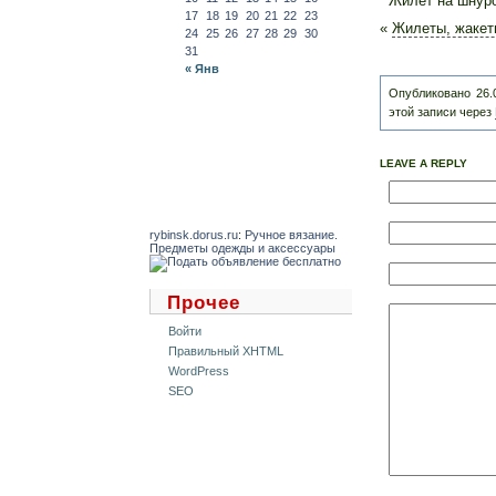
Жилет на шнуро
17
18
19
20
21
22
23
«
Жилеты, жакет
24
25
26
27
28
29
30
31
« Янв
Опубликовано 26.0
этой записи через
LEAVE A REPLY
rybinsk.dorus.ru
:
Ручное вязание.
Предметы одежды и аксессуары
Прочее
Войти
Правильный XHTML
WordPress
SEO